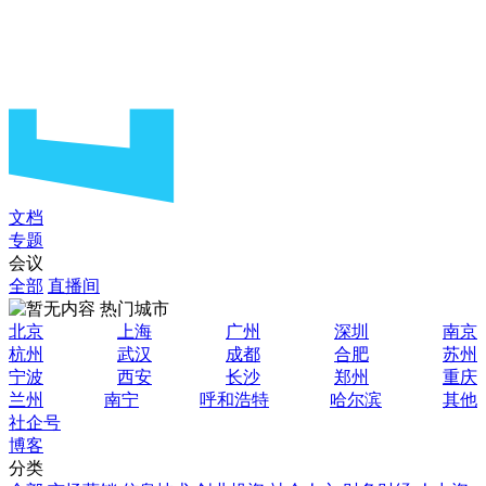
文档
专题
会议
全部
直播间
热门城市
北京
上海
广州
深圳
南京
杭州
武汉
成都
合肥
苏州
宁波
西安
长沙
郑州
重庆
兰州
南宁
呼和浩特
哈尔滨
其他
社企号
博客
分类