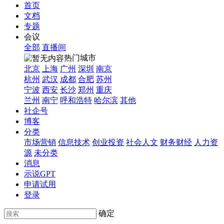
首页
文档
专题
会议
全部
直播间
热门城市
北京
上海
广州
深圳
南京
杭州
武汉
成都
合肥
苏州
宁波
西安
长沙
郑州
重庆
兰州
南宁
呼和浩特
哈尔滨
其他
社企号
博客
分类
市场营销
信息技术
创业投资
社会人文
财务财经
人力资
源
未分类
消息
示说GPT
申请试用
登录
确定