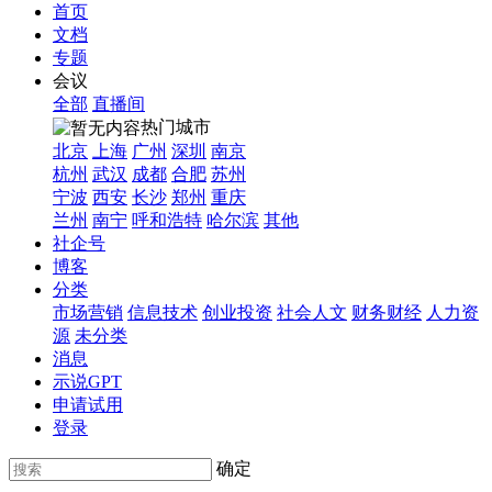
首页
文档
专题
会议
全部
直播间
热门城市
北京
上海
广州
深圳
南京
杭州
武汉
成都
合肥
苏州
宁波
西安
长沙
郑州
重庆
兰州
南宁
呼和浩特
哈尔滨
其他
社企号
博客
分类
市场营销
信息技术
创业投资
社会人文
财务财经
人力资
源
未分类
消息
示说GPT
申请试用
登录
确定