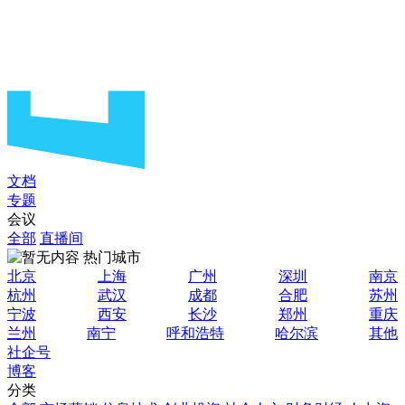
文档
专题
会议
全部
直播间
热门城市
北京
上海
广州
深圳
南京
杭州
武汉
成都
合肥
苏州
宁波
西安
长沙
郑州
重庆
兰州
南宁
呼和浩特
哈尔滨
其他
社企号
博客
分类