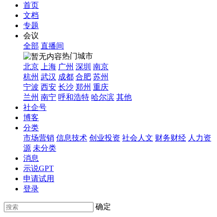
首页
文档
专题
会议
全部
直播间
热门城市
北京
上海
广州
深圳
南京
杭州
武汉
成都
合肥
苏州
宁波
西安
长沙
郑州
重庆
兰州
南宁
呼和浩特
哈尔滨
其他
社企号
博客
分类
市场营销
信息技术
创业投资
社会人文
财务财经
人力资
源
未分类
消息
示说GPT
申请试用
登录
确定