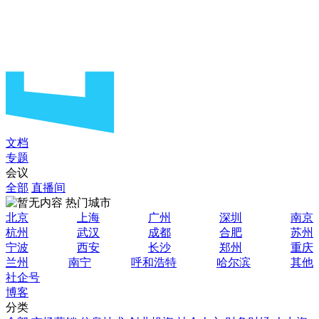
文档
专题
会议
全部
直播间
热门城市
北京
上海
广州
深圳
南京
杭州
武汉
成都
合肥
苏州
宁波
西安
长沙
郑州
重庆
兰州
南宁
呼和浩特
哈尔滨
其他
社企号
博客
分类