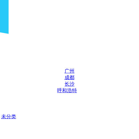
广州
成都
长沙
呼和浩特
未分类