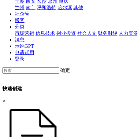
宁波
西安
长沙
郑州
重庆
兰州
南宁
呼和浩特
哈尔滨
其他
社企号
博客
分类
市场营销
信息技术
创业投资
社会人文
财务财经
人力资
消息
示说GPT
申请试用
登录
确定
快速创建
×