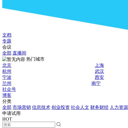
文档
专题
会议
全部
直播间
热门城市
北京
上海
杭州
武汉
宁波
西安
兰州
南宁
社企号
博客
分类
全部
市场营销
信息技术
创业投资
社会人文
财务财经
人力资源
申请试用
HOT