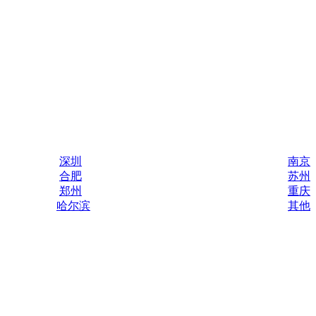
深圳
南京
合肥
苏州
郑州
重庆
哈尔滨
其他