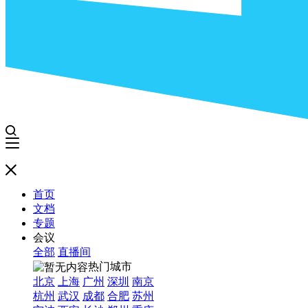
首页
文档
专题
会议
全部
直播间
热门城市
北京
上海
广州
深圳
南京
杭州
武汉
成都
合肥
苏州