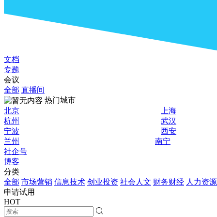
文档
专题
会议
全部
直播间
热门城市
北京
上海
杭州
武汉
宁波
西安
兰州
南宁
社企号
博客
分类
全部
市场营销
信息技术
创业投资
社会人文
财务财经
人力资源
申请试用
HOT