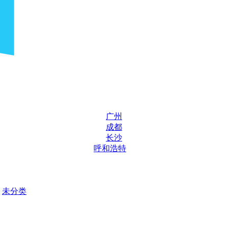
广州
成都
长沙
呼和浩特
未分类