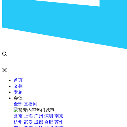
首页
文档
专题
会议
全部
直播间
热门城市
北京
上海
广州
深圳
南京
杭州
武汉
成都
合肥
苏州