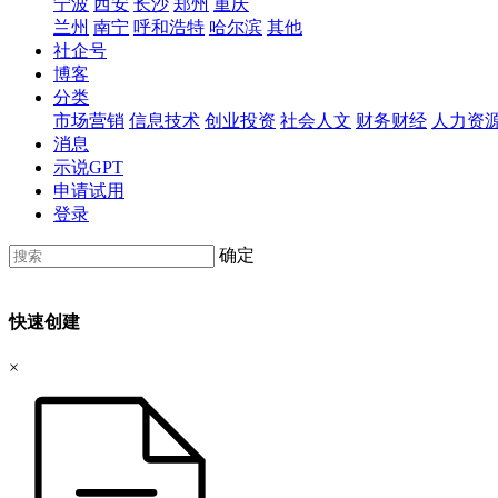
宁波
西安
长沙
郑州
重庆
兰州
南宁
呼和浩特
哈尔滨
其他
社企号
博客
分类
市场营销
信息技术
创业投资
社会人文
财务财经
人力资
消息
示说GPT
申请试用
登录
确定
快速创建
×