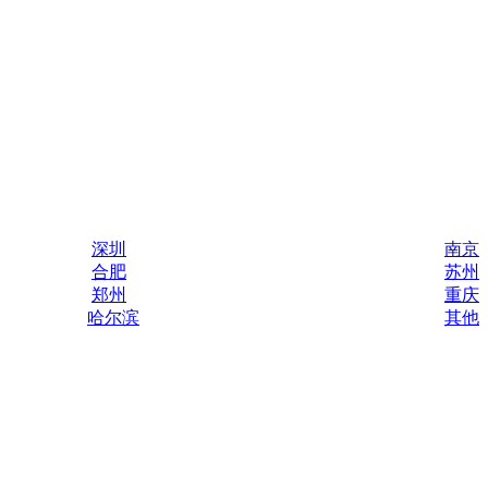
深圳
南京
合肥
苏州
郑州
重庆
哈尔滨
其他