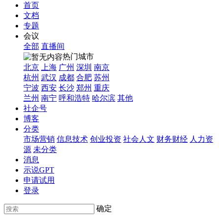
首页
文档
专题
会议
全部
直播间
热门城市
北京
上海
广州
深圳
南京
杭州
武汉
成都
合肥
苏州
宁波
西安
长沙
郑州
重庆
兰州
南宁
呼和浩特
哈尔滨
其他
社企号
博客
分类
市场营销
信息技术
创业投资
社会人文
财务财经
人力资
源
未分类
消息
示说GPT
申请试用
登录
确定