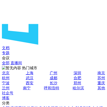
文档
专题
会议
全部
直播间
热门城市
北京
上海
广州
深圳
南京
杭州
武汉
成都
合肥
苏州
宁波
西安
长沙
郑州
重庆
兰州
南宁
呼和浩特
哈尔滨
其他
社企号
博客
分类