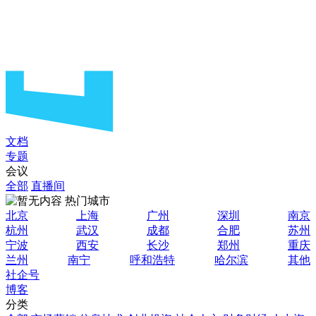
文档
专题
会议
全部
直播间
热门城市
北京
上海
广州
深圳
南京
杭州
武汉
成都
合肥
苏州
宁波
西安
长沙
郑州
重庆
兰州
南宁
呼和浩特
哈尔滨
其他
社企号
博客
分类