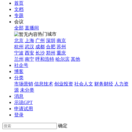
首页
文档
专题
会议
全部
直播间
热门城市
北京
上海
广州
深圳
南京
杭州
武汉
成都
合肥
苏州
宁波
西安
长沙
郑州
重庆
兰州
南宁
呼和浩特
哈尔滨
其他
社企号
博客
分类
市场营销
信息技术
创业投资
社会人文
财务财经
人力资
源
未分类
消息
示说GPT
申请试用
登录
确定