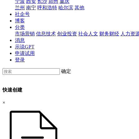
宁波
西安
长沙
郑州
重庆
兰州
南宁
呼和浩特
哈尔滨
其他
社企号
博客
分类
市场营销
信息技术
创业投资
社会人文
财务财经
人力资
消息
示说GPT
申请试用
登录
确定
快速创建
×