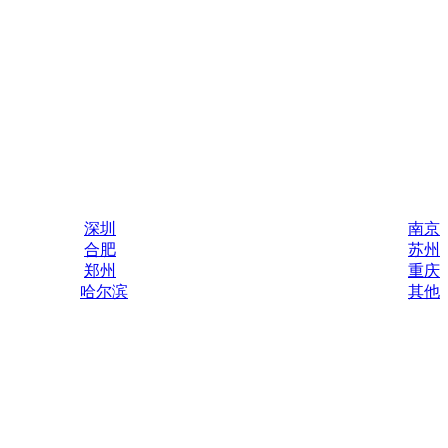
深圳
南京
合肥
苏州
郑州
重庆
哈尔滨
其他