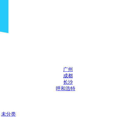
广州
成都
长沙
呼和浩特
未分类