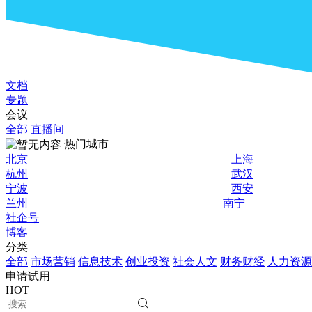
文档
专题
会议
全部
直播间
热门城市
北京
上海
杭州
武汉
宁波
西安
兰州
南宁
社企号
博客
分类
全部
市场营销
信息技术
创业投资
社会人文
财务财经
人力资源
申请试用
HOT