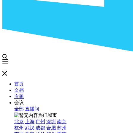
首页
文档
专题
会议
全部
直播间
热门城市
北京
上海
广州
深圳
南京
杭州
武汉
成都
合肥
苏州