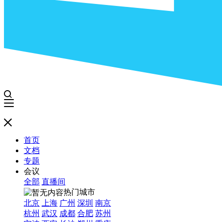
首页
文档
专题
会议
全部
直播间
热门城市
北京
上海
广州
深圳
南京
杭州
武汉
成都
合肥
苏州