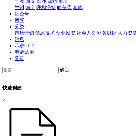
宁波
西安
长沙
郑州
重庆
兰州
南宁
呼和浩特
哈尔滨
其他
社企号
博客
分类
市场营销
信息技术
创业投资
社会人文
财务财经
人力资
消息
示说GPT
申请试用
登录
确定
快速创建
×