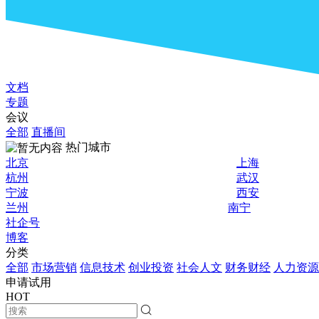
文档
专题
会议
全部
直播间
热门城市
北京
上海
杭州
武汉
宁波
西安
兰州
南宁
社企号
博客
分类
全部
市场营销
信息技术
创业投资
社会人文
财务财经
人力资源
申请试用
HOT