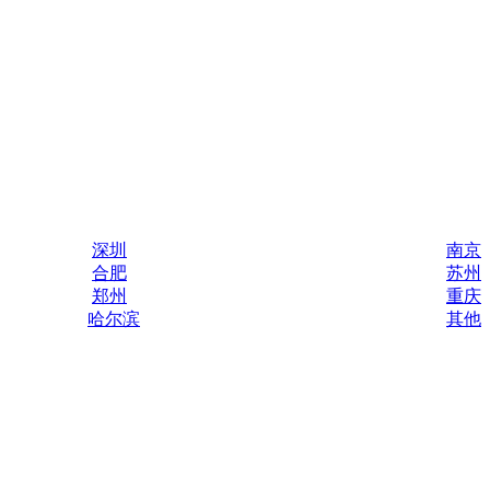
深圳
南京
合肥
苏州
郑州
重庆
哈尔滨
其他