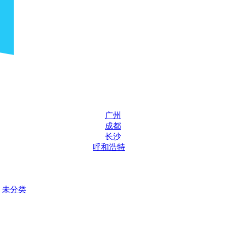
广州
成都
长沙
呼和浩特
未分类