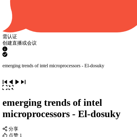
需认证
创建直播或会议
emerging trends of intel microprocessors - El-dosuky
emerging trends of intel
microprocessors - El-dosuky
分享
点赞
1