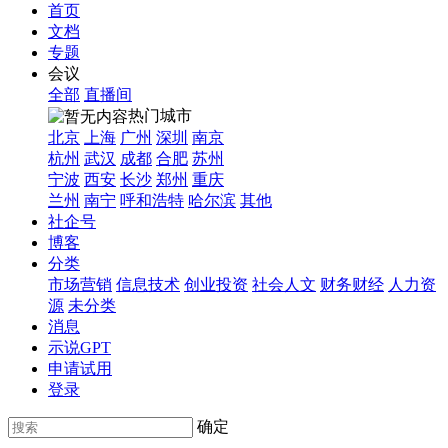
首页
文档
专题
会议
全部
直播间
热门城市
北京
上海
广州
深圳
南京
杭州
武汉
成都
合肥
苏州
宁波
西安
长沙
郑州
重庆
兰州
南宁
呼和浩特
哈尔滨
其他
社企号
博客
分类
市场营销
信息技术
创业投资
社会人文
财务财经
人力资
源
未分类
消息
示说GPT
申请试用
登录
确定