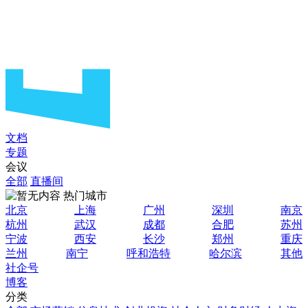
文档
专题
会议
全部
直播间
热门城市
北京
上海
广州
深圳
南京
杭州
武汉
成都
合肥
苏州
宁波
西安
长沙
郑州
重庆
兰州
南宁
呼和浩特
哈尔滨
其他
社企号
博客
分类