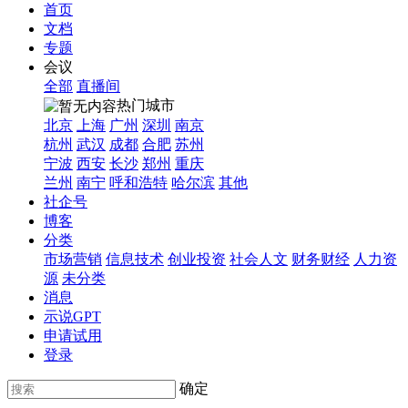
首页
文档
专题
会议
全部
直播间
热门城市
北京
上海
广州
深圳
南京
杭州
武汉
成都
合肥
苏州
宁波
西安
长沙
郑州
重庆
兰州
南宁
呼和浩特
哈尔滨
其他
社企号
博客
分类
市场营销
信息技术
创业投资
社会人文
财务财经
人力资
源
未分类
消息
示说GPT
申请试用
登录
确定