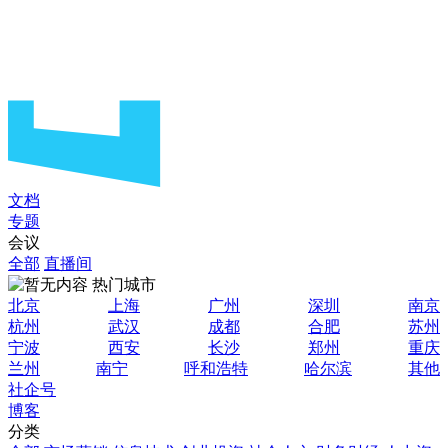
文档
专题
会议
全部
直播间
热门城市
北京
上海
广州
深圳
南京
杭州
武汉
成都
合肥
苏州
宁波
西安
长沙
郑州
重庆
兰州
南宁
呼和浩特
哈尔滨
其他
社企号
博客
分类