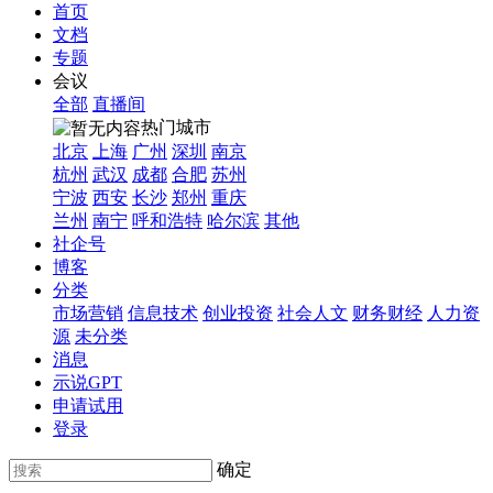
首页
文档
专题
会议
全部
直播间
热门城市
北京
上海
广州
深圳
南京
杭州
武汉
成都
合肥
苏州
宁波
西安
长沙
郑州
重庆
兰州
南宁
呼和浩特
哈尔滨
其他
社企号
博客
分类
市场营销
信息技术
创业投资
社会人文
财务财经
人力资
源
未分类
消息
示说GPT
申请试用
登录
确定