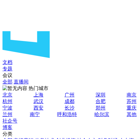
文档
专题
会议
全部
直播间
热门城市
北京
上海
广州
深圳
南京
杭州
武汉
成都
合肥
苏州
宁波
西安
长沙
郑州
重庆
兰州
南宁
呼和浩特
哈尔滨
其他
社企号
博客
分类