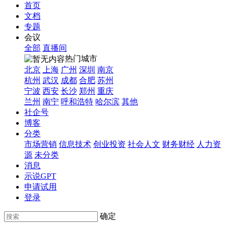
首页
文档
专题
会议
全部
直播间
热门城市
北京
上海
广州
深圳
南京
杭州
武汉
成都
合肥
苏州
宁波
西安
长沙
郑州
重庆
兰州
南宁
呼和浩特
哈尔滨
其他
社企号
博客
分类
市场营销
信息技术
创业投资
社会人文
财务财经
人力资
源
未分类
消息
示说GPT
申请试用
登录
确定