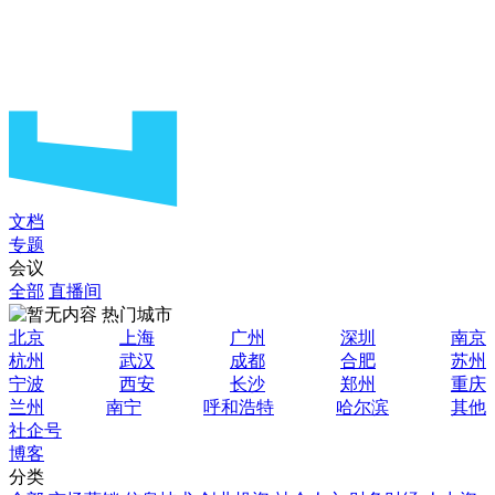
文档
专题
会议
全部
直播间
热门城市
北京
上海
广州
深圳
南京
杭州
武汉
成都
合肥
苏州
宁波
西安
长沙
郑州
重庆
兰州
南宁
呼和浩特
哈尔滨
其他
社企号
博客
分类