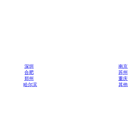
深圳
南京
合肥
苏州
郑州
重庆
哈尔滨
其他