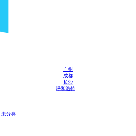
广州
成都
长沙
呼和浩特
未分类