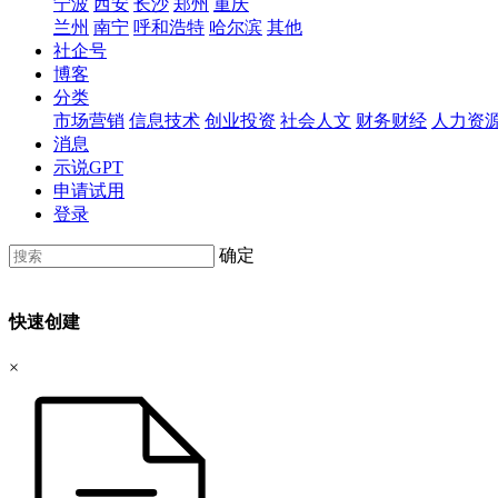
宁波
西安
长沙
郑州
重庆
兰州
南宁
呼和浩特
哈尔滨
其他
社企号
博客
分类
市场营销
信息技术
创业投资
社会人文
财务财经
人力资
消息
示说GPT
申请试用
登录
确定
快速创建
×