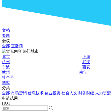
文档
专题
会议
全部
直播间
热门城市
北京
上海
杭州
武汉
宁波
西安
兰州
南宁
社企号
博客
分类
全部
市场营销
信息技术
创业投资
社会人文
财务财经
人力资源
申请试用
HOT