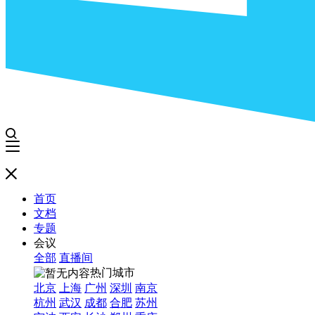
首页
文档
专题
会议
全部
直播间
热门城市
北京
上海
广州
深圳
南京
杭州
武汉
成都
合肥
苏州