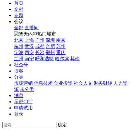
首页
文档
专题
会议
全部
直播间
热门城市
北京
上海
广州
深圳
南京
杭州
武汉
成都
合肥
苏州
宁波
西安
长沙
郑州
重庆
兰州
南宁
呼和浩特
哈尔滨
其他
社企号
博客
分类
市场营销
信息技术
创业投资
社会人文
财务财经
人力资
源
未分类
消息
示说GPT
申请试用
登录
确定