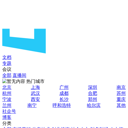
文档
专题
会议
全部
直播间
热门城市
北京
上海
广州
深圳
南京
杭州
武汉
成都
合肥
苏州
宁波
西安
长沙
郑州
重庆
兰州
南宁
呼和浩特
哈尔滨
其他
社企号
博客
分类