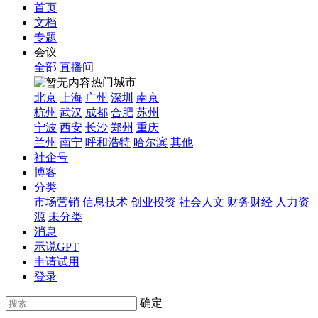
首页
文档
专题
会议
全部
直播间
热门城市
北京
上海
广州
深圳
南京
杭州
武汉
成都
合肥
苏州
宁波
西安
长沙
郑州
重庆
兰州
南宁
呼和浩特
哈尔滨
其他
社企号
博客
分类
市场营销
信息技术
创业投资
社会人文
财务财经
人力资
源
未分类
消息
示说GPT
申请试用
登录
确定