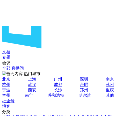
文档
专题
会议
全部
直播间
热门城市
北京
上海
广州
深圳
南京
杭州
武汉
成都
合肥
苏州
宁波
西安
长沙
郑州
重庆
兰州
南宁
呼和浩特
哈尔滨
其他
社企号
博客
分类