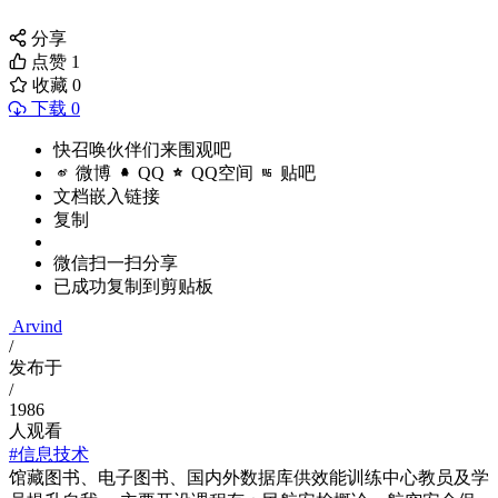
分享
点赞
1
收藏
0
下载 0
快召唤伙伴们来围观吧
微博
QQ
QQ空间
贴吧
文档嵌入链接
复制
微信扫一扫分享
已成功复制到剪贴板
Arvind
/
发布于
/
1986
人观看
#信息技术
馆藏图书、电子图书、国内外数据库供效能训练中心教员及学