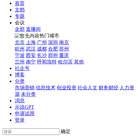
首页
文档
专题
会议
全部
直播间
热门城市
北京
上海
广州
深圳
南京
杭州
武汉
成都
合肥
苏州
宁波
西安
长沙
郑州
重庆
兰州
南宁
呼和浩特
哈尔滨
其他
社企号
博客
分类
市场营销
信息技术
创业投资
社会人文
财务财经
人力资
源
未分类
消息
示说GPT
申请试用
登录
确定