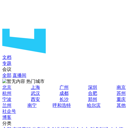
文档
专题
会议
全部
直播间
热门城市
北京
上海
广州
深圳
南京
杭州
武汉
成都
合肥
苏州
宁波
西安
长沙
郑州
重庆
兰州
南宁
呼和浩特
哈尔滨
其他
社企号
博客
分类