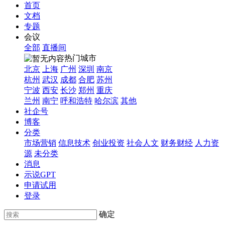
首页
文档
专题
会议
全部
直播间
热门城市
北京
上海
广州
深圳
南京
杭州
武汉
成都
合肥
苏州
宁波
西安
长沙
郑州
重庆
兰州
南宁
呼和浩特
哈尔滨
其他
社企号
博客
分类
市场营销
信息技术
创业投资
社会人文
财务财经
人力资
源
未分类
消息
示说GPT
申请试用
登录
确定