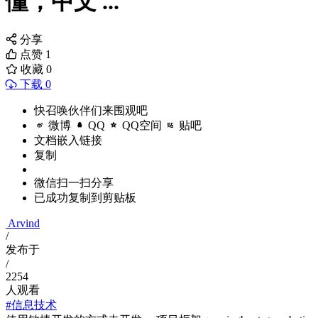
懂，中文 ...
分享
点赞
1
收藏
0
下载 0
快召唤伙伴们来围观吧
微博
QQ
QQ空间
贴吧
文档嵌入链接
复制
微信扫一扫分享
已成功复制到剪贴板
Arvind
/
发布于
/
2254
人观看
#信息技术