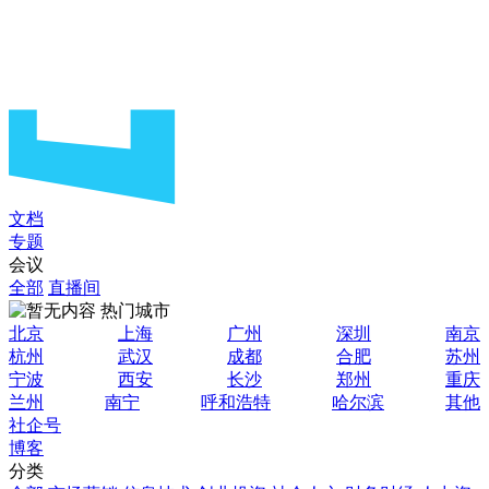
文档
专题
会议
全部
直播间
热门城市
北京
上海
广州
深圳
南京
杭州
武汉
成都
合肥
苏州
宁波
西安
长沙
郑州
重庆
兰州
南宁
呼和浩特
哈尔滨
其他
社企号
博客
分类