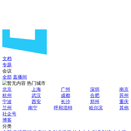
文档
专题
会议
全部
直播间
热门城市
北京
上海
广州
深圳
南京
杭州
武汉
成都
合肥
苏州
宁波
西安
长沙
郑州
重庆
兰州
南宁
呼和浩特
哈尔滨
其他
社企号
博客
分类