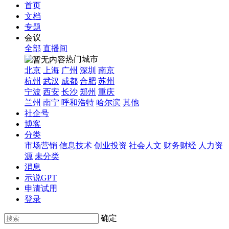
首页
文档
专题
会议
全部
直播间
热门城市
北京
上海
广州
深圳
南京
杭州
武汉
成都
合肥
苏州
宁波
西安
长沙
郑州
重庆
兰州
南宁
呼和浩特
哈尔滨
其他
社企号
博客
分类
市场营销
信息技术
创业投资
社会人文
财务财经
人力资
源
未分类
消息
示说GPT
申请试用
登录
确定