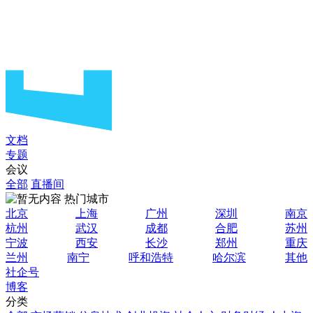
文档
专题
会议
全部
直播间
热门城市
北京
上海
广州
深圳
南京
杭州
武汉
成都
合肥
苏州
宁波
西安
长沙
郑州
重庆
兰州
南宁
呼和浩特
哈尔滨
其他
社企号
博客
分类