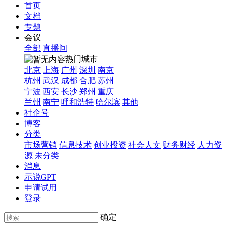
首页
文档
专题
会议
全部
直播间
热门城市
北京
上海
广州
深圳
南京
杭州
武汉
成都
合肥
苏州
宁波
西安
长沙
郑州
重庆
兰州
南宁
呼和浩特
哈尔滨
其他
社企号
博客
分类
市场营销
信息技术
创业投资
社会人文
财务财经
人力资
源
未分类
消息
示说GPT
申请试用
登录
确定