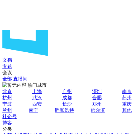
文档
专题
会议
全部
直播间
热门城市
北京
上海
广州
深圳
南京
杭州
武汉
成都
合肥
苏州
宁波
西安
长沙
郑州
重庆
兰州
南宁
呼和浩特
哈尔滨
其他
社企号
博客
分类