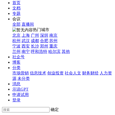
首页
文档
专题
会议
全部
直播间
热门城市
北京
上海
广州
深圳
南京
杭州
武汉
成都
合肥
苏州
宁波
西安
长沙
郑州
重庆
兰州
南宁
呼和浩特
哈尔滨
其他
社企号
博客
分类
市场营销
信息技术
创业投资
社会人文
财务财经
人力资
源
未分类
消息
示说GPT
申请试用
登录
确定