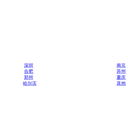
深圳
南京
合肥
苏州
郑州
重庆
哈尔滨
其他