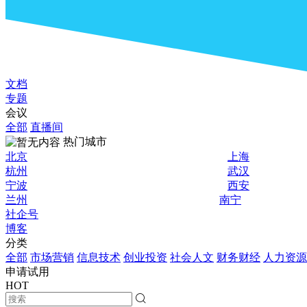
文档
专题
会议
全部
直播间
热门城市
北京
上海
杭州
武汉
宁波
西安
兰州
南宁
社企号
博客
分类
全部
市场营销
信息技术
创业投资
社会人文
财务财经
人力资源
申请试用
HOT