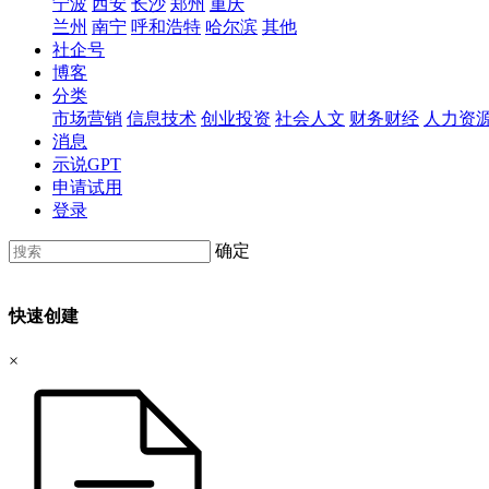
宁波
西安
长沙
郑州
重庆
兰州
南宁
呼和浩特
哈尔滨
其他
社企号
博客
分类
市场营销
信息技术
创业投资
社会人文
财务财经
人力资
消息
示说GPT
申请试用
登录
确定
快速创建
×