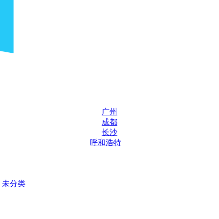
广州
成都
长沙
呼和浩特
未分类