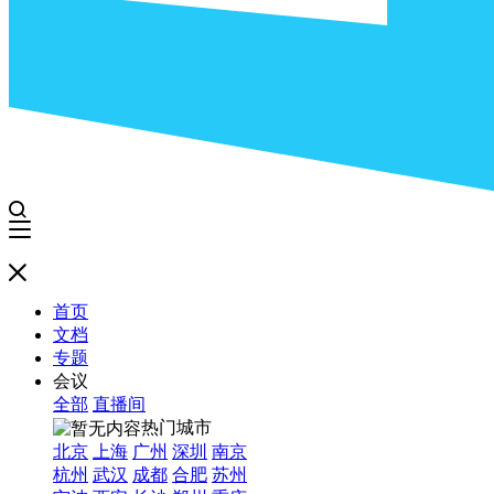
首页
文档
专题
会议
全部
直播间
热门城市
北京
上海
广州
深圳
南京
杭州
武汉
成都
合肥
苏州