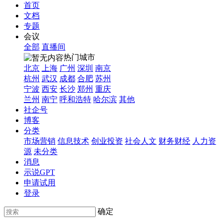
首页
文档
专题
会议
全部
直播间
热门城市
北京
上海
广州
深圳
南京
杭州
武汉
成都
合肥
苏州
宁波
西安
长沙
郑州
重庆
兰州
南宁
呼和浩特
哈尔滨
其他
社企号
博客
分类
市场营销
信息技术
创业投资
社会人文
财务财经
人力资
源
未分类
消息
示说GPT
申请试用
登录
确定