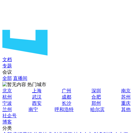
文档
专题
会议
全部
直播间
热门城市
北京
上海
广州
深圳
南京
杭州
武汉
成都
合肥
苏州
宁波
西安
长沙
郑州
重庆
兰州
南宁
呼和浩特
哈尔滨
其他
社企号
博客
分类