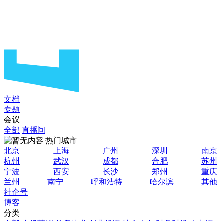
文档
专题
会议
全部
直播间
热门城市
北京
上海
广州
深圳
南京
杭州
武汉
成都
合肥
苏州
宁波
西安
长沙
郑州
重庆
兰州
南宁
呼和浩特
哈尔滨
其他
社企号
博客
分类