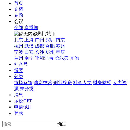
首页
文档
专题
会议
全部
直播间
热门城市
北京
上海
广州
深圳
南京
杭州
武汉
成都
合肥
苏州
宁波
西安
长沙
郑州
重庆
兰州
南宁
呼和浩特
哈尔滨
其他
社企号
博客
分类
市场营销
信息技术
创业投资
社会人文
财务财经
人力资
源
未分类
消息
示说GPT
申请试用
登录
确定