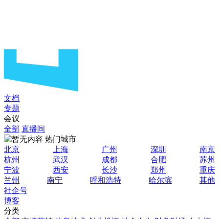
文档
专题
会议
全部
直播间
热门城市
北京
上海
广州
深圳
南京
杭州
武汉
成都
合肥
苏州
宁波
西安
长沙
郑州
重庆
兰州
南宁
呼和浩特
哈尔滨
其他
社企号
博客
分类