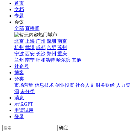
首页
文档
专题
会议
全部
直播间
热门城市
北京
上海
广州
深圳
南京
杭州
武汉
成都
合肥
苏州
宁波
西安
长沙
郑州
重庆
兰州
南宁
呼和浩特
哈尔滨
其他
社企号
博客
分类
市场营销
信息技术
创业投资
社会人文
财务财经
人力资
源
未分类
消息
示说GPT
申请试用
登录
确定