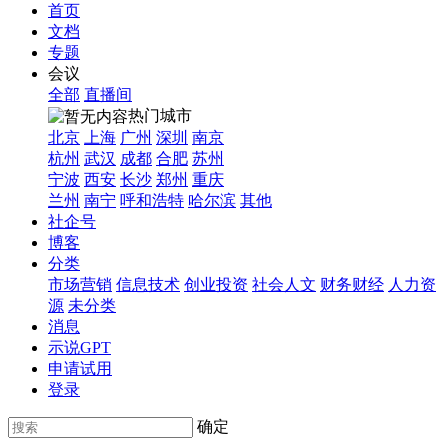
首页
文档
专题
会议
全部
直播间
热门城市
北京
上海
广州
深圳
南京
杭州
武汉
成都
合肥
苏州
宁波
西安
长沙
郑州
重庆
兰州
南宁
呼和浩特
哈尔滨
其他
社企号
博客
分类
市场营销
信息技术
创业投资
社会人文
财务财经
人力资
源
未分类
消息
示说GPT
申请试用
登录
确定