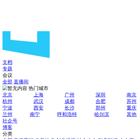
文档
专题
会议
全部
直播间
热门城市
北京
上海
广州
深圳
南京
杭州
武汉
成都
合肥
苏州
宁波
西安
长沙
郑州
重庆
兰州
南宁
呼和浩特
哈尔滨
其他
社企号
博客
分类