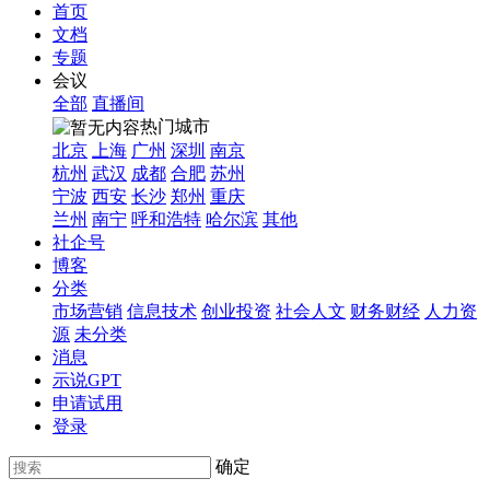
首页
文档
专题
会议
全部
直播间
热门城市
北京
上海
广州
深圳
南京
杭州
武汉
成都
合肥
苏州
宁波
西安
长沙
郑州
重庆
兰州
南宁
呼和浩特
哈尔滨
其他
社企号
博客
分类
市场营销
信息技术
创业投资
社会人文
财务财经
人力资
源
未分类
消息
示说GPT
申请试用
登录
确定