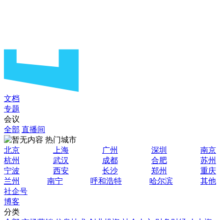
文档
专题
会议
全部
直播间
热门城市
北京
上海
广州
深圳
南京
杭州
武汉
成都
合肥
苏州
宁波
西安
长沙
郑州
重庆
兰州
南宁
呼和浩特
哈尔滨
其他
社企号
博客
分类