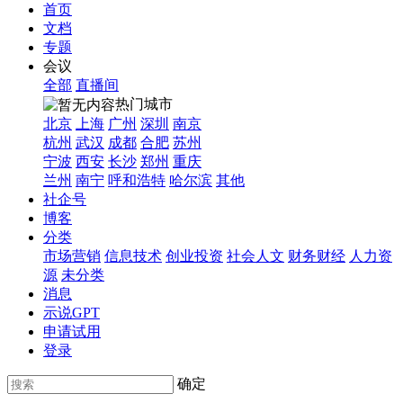
首页
文档
专题
会议
全部
直播间
热门城市
北京
上海
广州
深圳
南京
杭州
武汉
成都
合肥
苏州
宁波
西安
长沙
郑州
重庆
兰州
南宁
呼和浩特
哈尔滨
其他
社企号
博客
分类
市场营销
信息技术
创业投资
社会人文
财务财经
人力资
源
未分类
消息
示说GPT
申请试用
登录
确定