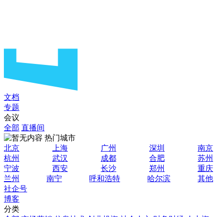
文档
专题
会议
全部
直播间
热门城市
北京
上海
广州
深圳
南京
杭州
武汉
成都
合肥
苏州
宁波
西安
长沙
郑州
重庆
兰州
南宁
呼和浩特
哈尔滨
其他
社企号
博客
分类