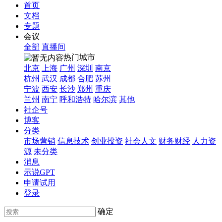
首页
文档
专题
会议
全部
直播间
热门城市
北京
上海
广州
深圳
南京
杭州
武汉
成都
合肥
苏州
宁波
西安
长沙
郑州
重庆
兰州
南宁
呼和浩特
哈尔滨
其他
社企号
博客
分类
市场营销
信息技术
创业投资
社会人文
财务财经
人力资
源
未分类
消息
示说GPT
申请试用
登录
确定