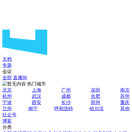
文档
专题
会议
全部
直播间
热门城市
北京
上海
广州
深圳
南京
杭州
武汉
成都
合肥
苏州
宁波
西安
长沙
郑州
重庆
兰州
南宁
呼和浩特
哈尔滨
其他
社企号
博客
分类