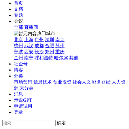
首页
文档
专题
会议
全部
直播间
热门城市
北京
上海
广州
深圳
南京
杭州
武汉
成都
合肥
苏州
宁波
西安
长沙
郑州
重庆
兰州
南宁
呼和浩特
哈尔滨
其他
社企号
博客
分类
市场营销
信息技术
创业投资
社会人文
财务财经
人力资
源
未分类
消息
示说GPT
申请试用
登录
确定