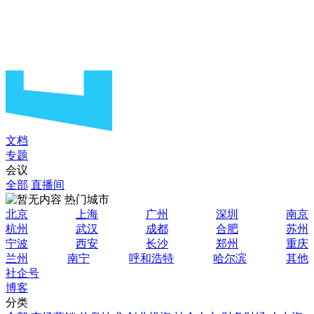
文档
专题
会议
全部
直播间
热门城市
北京
上海
广州
深圳
南京
杭州
武汉
成都
合肥
苏州
宁波
西安
长沙
郑州
重庆
兰州
南宁
呼和浩特
哈尔滨
其他
社企号
博客
分类