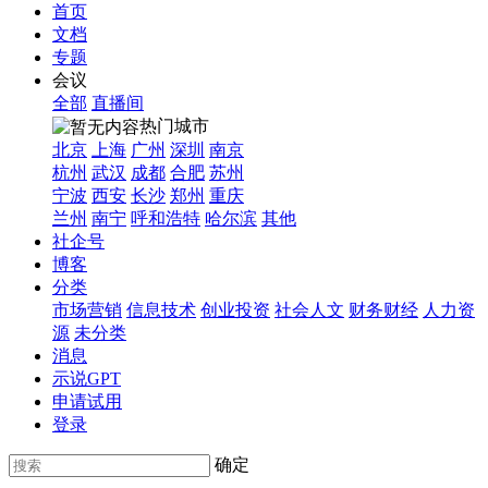
首页
文档
专题
会议
全部
直播间
热门城市
北京
上海
广州
深圳
南京
杭州
武汉
成都
合肥
苏州
宁波
西安
长沙
郑州
重庆
兰州
南宁
呼和浩特
哈尔滨
其他
社企号
博客
分类
市场营销
信息技术
创业投资
社会人文
财务财经
人力资
源
未分类
消息
示说GPT
申请试用
登录
确定