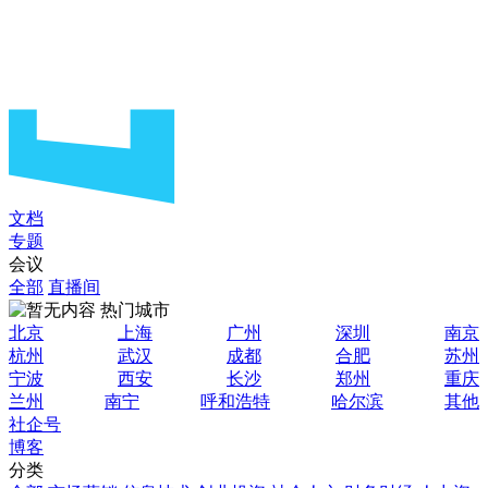
文档
专题
会议
全部
直播间
热门城市
北京
上海
广州
深圳
南京
杭州
武汉
成都
合肥
苏州
宁波
西安
长沙
郑州
重庆
兰州
南宁
呼和浩特
哈尔滨
其他
社企号
博客
分类