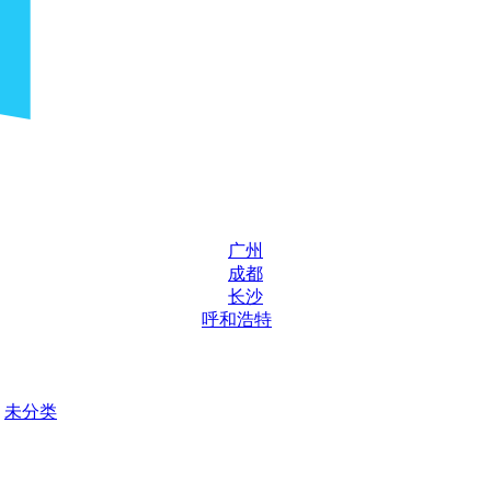
广州
成都
长沙
呼和浩特
未分类