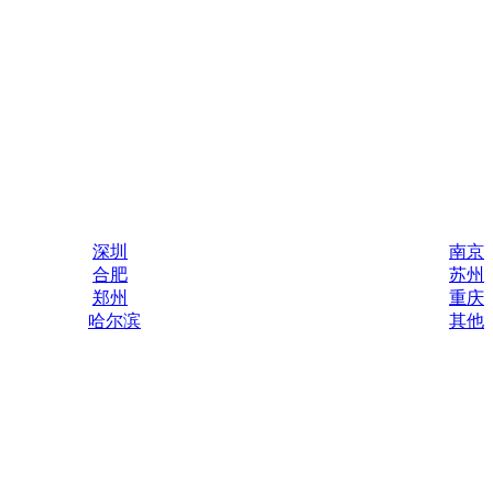
深圳
南京
合肥
苏州
郑州
重庆
哈尔滨
其他