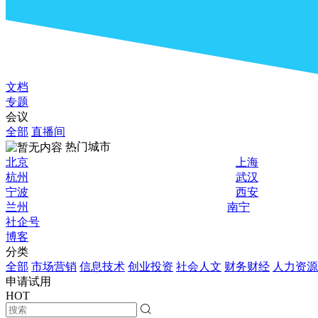
文档
专题
会议
全部
直播间
热门城市
北京
上海
杭州
武汉
宁波
西安
兰州
南宁
社企号
博客
分类
全部
市场营销
信息技术
创业投资
社会人文
财务财经
人力资源
申请试用
HOT