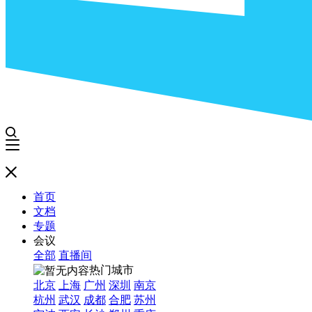
首页
文档
专题
会议
全部
直播间
热门城市
北京
上海
广州
深圳
南京
杭州
武汉
成都
合肥
苏州