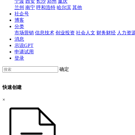
宁波
西安
长沙
郑州
重庆
兰州
南宁
呼和浩特
哈尔滨
其他
社企号
博客
分类
市场营销
信息技术
创业投资
社会人文
财务财经
人力资
消息
示说GPT
申请试用
登录
确定
快速创建
×