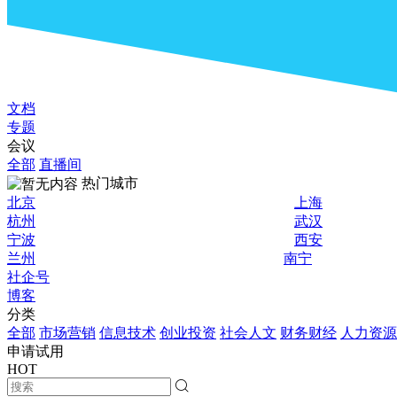
文档
专题
会议
全部
直播间
热门城市
北京
上海
杭州
武汉
宁波
西安
兰州
南宁
社企号
博客
分类
全部
市场营销
信息技术
创业投资
社会人文
财务财经
人力资源
申请试用
HOT