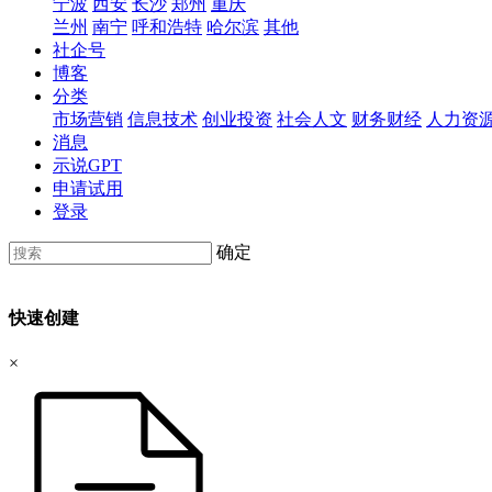
宁波
西安
长沙
郑州
重庆
兰州
南宁
呼和浩特
哈尔滨
其他
社企号
博客
分类
市场营销
信息技术
创业投资
社会人文
财务财经
人力资
消息
示说GPT
申请试用
登录
确定
快速创建
×