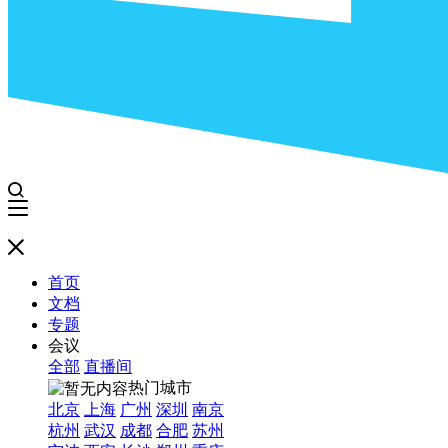
首页
文档
专题
会议
全部
直播间
热门城市
北京
上海
广州
深圳
南京
杭州
武汉
成都
合肥
苏州