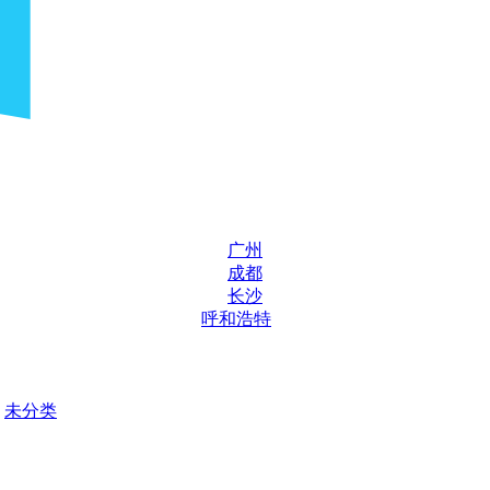
广州
成都
长沙
呼和浩特
未分类