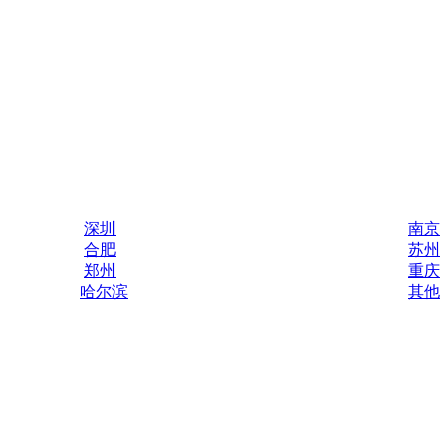
深圳
南京
合肥
苏州
郑州
重庆
哈尔滨
其他