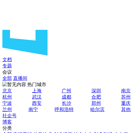
文档
专题
会议
全部
直播间
热门城市
北京
上海
广州
深圳
南京
杭州
武汉
成都
合肥
苏州
宁波
西安
长沙
郑州
重庆
兰州
南宁
呼和浩特
哈尔滨
其他
社企号
博客
分类