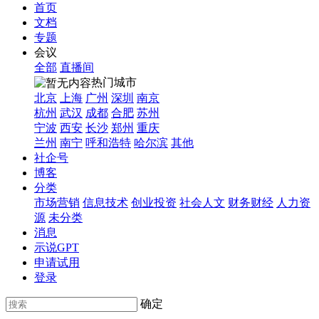
首页
文档
专题
会议
全部
直播间
热门城市
北京
上海
广州
深圳
南京
杭州
武汉
成都
合肥
苏州
宁波
西安
长沙
郑州
重庆
兰州
南宁
呼和浩特
哈尔滨
其他
社企号
博客
分类
市场营销
信息技术
创业投资
社会人文
财务财经
人力资
源
未分类
消息
示说GPT
申请试用
登录
确定