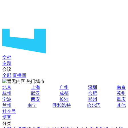
文档
专题
会议
全部
直播间
热门城市
北京
上海
广州
深圳
南京
杭州
武汉
成都
合肥
苏州
宁波
西安
长沙
郑州
重庆
兰州
南宁
呼和浩特
哈尔滨
其他
社企号
博客
分类