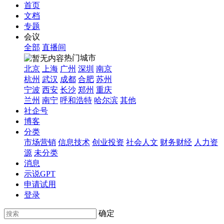
首页
文档
专题
会议
全部
直播间
热门城市
北京
上海
广州
深圳
南京
杭州
武汉
成都
合肥
苏州
宁波
西安
长沙
郑州
重庆
兰州
南宁
呼和浩特
哈尔滨
其他
社企号
博客
分类
市场营销
信息技术
创业投资
社会人文
财务财经
人力资
源
未分类
消息
示说GPT
申请试用
登录
确定