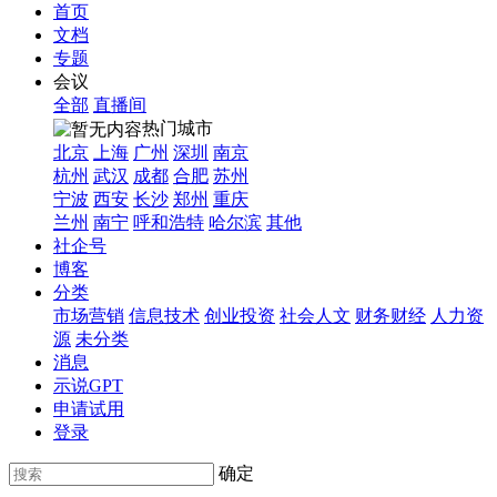
首页
文档
专题
会议
全部
直播间
热门城市
北京
上海
广州
深圳
南京
杭州
武汉
成都
合肥
苏州
宁波
西安
长沙
郑州
重庆
兰州
南宁
呼和浩特
哈尔滨
其他
社企号
博客
分类
市场营销
信息技术
创业投资
社会人文
财务财经
人力资
源
未分类
消息
示说GPT
申请试用
登录
确定