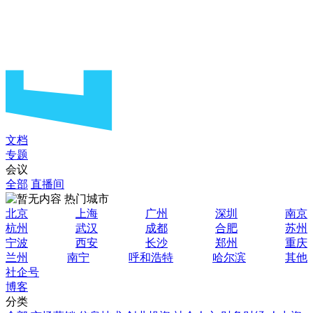
文档
专题
会议
全部
直播间
热门城市
北京
上海
广州
深圳
南京
杭州
武汉
成都
合肥
苏州
宁波
西安
长沙
郑州
重庆
兰州
南宁
呼和浩特
哈尔滨
其他
社企号
博客
分类