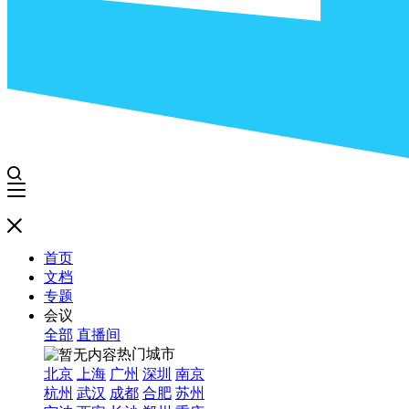
首页
文档
专题
会议
全部
直播间
热门城市
北京
上海
广州
深圳
南京
杭州
武汉
成都
合肥
苏州