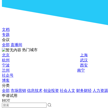
文档
专题
会议
全部
直播间
热门城市
北京
上海
杭州
武汉
宁波
西安
兰州
南宁
社企号
博客
分类
全部
市场营销
信息技术
创业投资
社会人文
财务财经
人力资源
申请试用
HOT