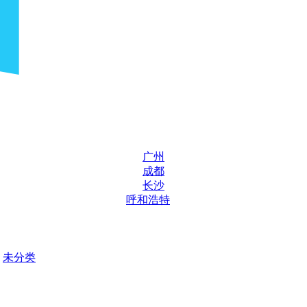
广州
成都
长沙
呼和浩特
未分类