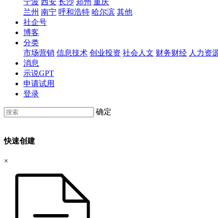
宁波
西安
长沙
郑州
重庆
兰州
南宁
呼和浩特
哈尔滨
其他
社企号
博客
分类
市场营销
信息技术
创业投资
社会人文
财务财经
人力资
消息
示说GPT
申请试用
登录
确定
快速创建
×