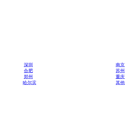
深圳
南京
合肥
苏州
郑州
重庆
哈尔滨
其他