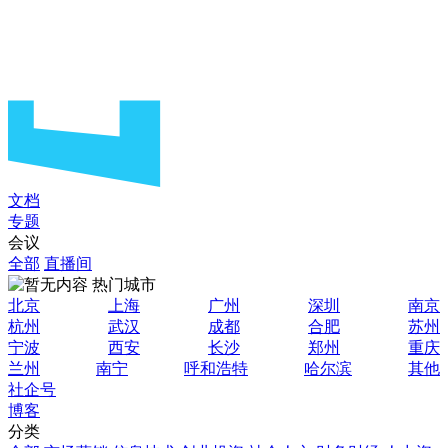
文档
专题
会议
全部
直播间
热门城市
北京
上海
广州
深圳
南京
杭州
武汉
成都
合肥
苏州
宁波
西安
长沙
郑州
重庆
兰州
南宁
呼和浩特
哈尔滨
其他
社企号
博客
分类