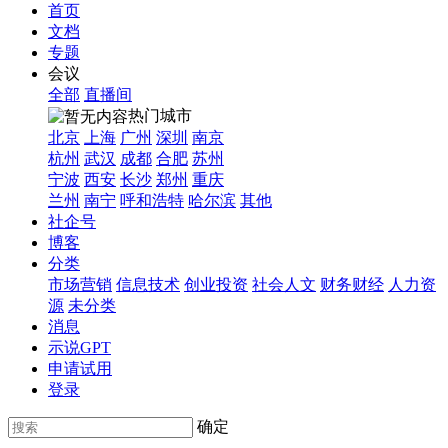
首页
文档
专题
会议
全部
直播间
热门城市
北京
上海
广州
深圳
南京
杭州
武汉
成都
合肥
苏州
宁波
西安
长沙
郑州
重庆
兰州
南宁
呼和浩特
哈尔滨
其他
社企号
博客
分类
市场营销
信息技术
创业投资
社会人文
财务财经
人力资
源
未分类
消息
示说GPT
申请试用
登录
确定