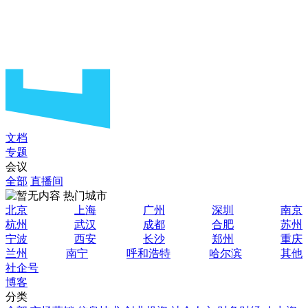
文档
专题
会议
全部
直播间
热门城市
北京
上海
广州
深圳
南京
杭州
武汉
成都
合肥
苏州
宁波
西安
长沙
郑州
重庆
兰州
南宁
呼和浩特
哈尔滨
其他
社企号
博客
分类