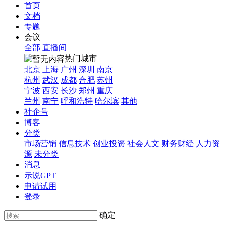
首页
文档
专题
会议
全部
直播间
热门城市
北京
上海
广州
深圳
南京
杭州
武汉
成都
合肥
苏州
宁波
西安
长沙
郑州
重庆
兰州
南宁
呼和浩特
哈尔滨
其他
社企号
博客
分类
市场营销
信息技术
创业投资
社会人文
财务财经
人力资
源
未分类
消息
示说GPT
申请试用
登录
确定