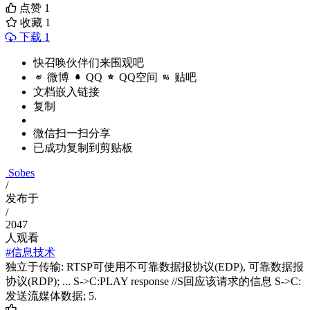
点赞
1
收藏
1
下载 1
快召唤伙伴们来围观吧
微博
QQ
QQ空间
贴吧
文档嵌入链接
复制
微信扫一扫分享
已成功复制到剪贴板
Sobes
/
发布于
/
2047
人观看
#信息技术
独立于传输: RTSP可使用不可靠数据报协议(EDP), 可靠数据报
协议(RDP); ... S->C:PLAY response //S回应该请求的信息 S->C:
发送流媒体数据; 5.