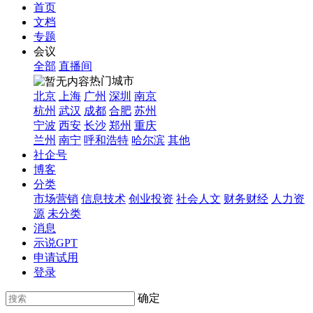
首页
文档
专题
会议
全部
直播间
热门城市
北京
上海
广州
深圳
南京
杭州
武汉
成都
合肥
苏州
宁波
西安
长沙
郑州
重庆
兰州
南宁
呼和浩特
哈尔滨
其他
社企号
博客
分类
市场营销
信息技术
创业投资
社会人文
财务财经
人力资
源
未分类
消息
示说GPT
申请试用
登录
确定