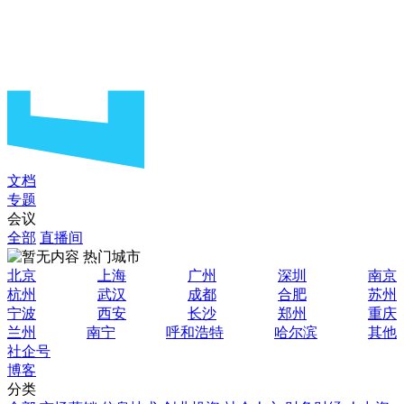
文档
专题
会议
全部
直播间
热门城市
北京
上海
广州
深圳
南京
杭州
武汉
成都
合肥
苏州
宁波
西安
长沙
郑州
重庆
兰州
南宁
呼和浩特
哈尔滨
其他
社企号
博客
分类