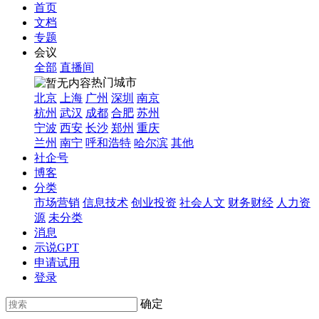
首页
文档
专题
会议
全部
直播间
热门城市
北京
上海
广州
深圳
南京
杭州
武汉
成都
合肥
苏州
宁波
西安
长沙
郑州
重庆
兰州
南宁
呼和浩特
哈尔滨
其他
社企号
博客
分类
市场营销
信息技术
创业投资
社会人文
财务财经
人力资
源
未分类
消息
示说GPT
申请试用
登录
确定