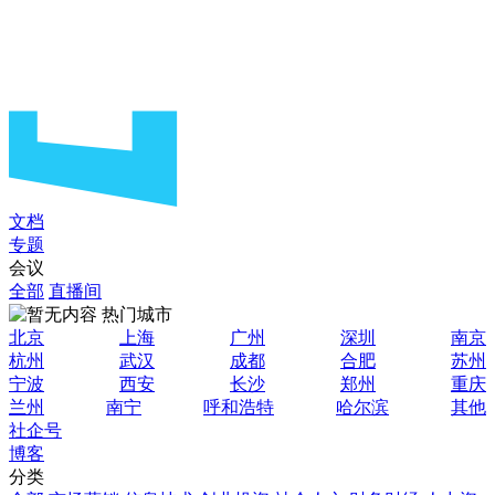
文档
专题
会议
全部
直播间
热门城市
北京
上海
广州
深圳
南京
杭州
武汉
成都
合肥
苏州
宁波
西安
长沙
郑州
重庆
兰州
南宁
呼和浩特
哈尔滨
其他
社企号
博客
分类