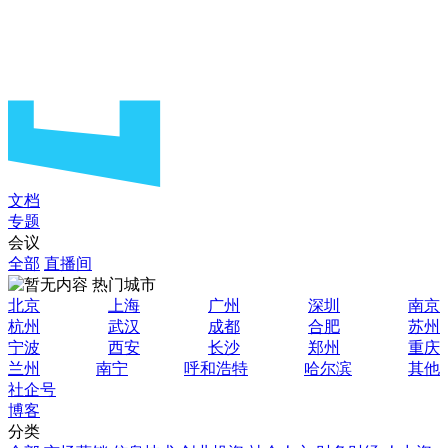
文档
专题
会议
全部
直播间
热门城市
北京
上海
广州
深圳
南京
杭州
武汉
成都
合肥
苏州
宁波
西安
长沙
郑州
重庆
兰州
南宁
呼和浩特
哈尔滨
其他
社企号
博客
分类