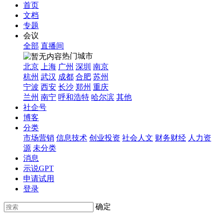
首页
文档
专题
会议
全部
直播间
热门城市
北京
上海
广州
深圳
南京
杭州
武汉
成都
合肥
苏州
宁波
西安
长沙
郑州
重庆
兰州
南宁
呼和浩特
哈尔滨
其他
社企号
博客
分类
市场营销
信息技术
创业投资
社会人文
财务财经
人力资
源
未分类
消息
示说GPT
申请试用
登录
确定