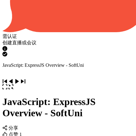
需认证
创建直播或会议
JavaScript: ExpressJS Overview - SoftUni
JavaScript: ExpressJS
Overview - SoftUni
分享
点赞
1