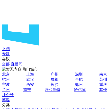
文档
专题
会议
全部
直播间
热门城市
北京
上海
广州
深圳
南京
杭州
武汉
成都
合肥
苏州
宁波
西安
长沙
郑州
重庆
兰州
南宁
呼和浩特
哈尔滨
其他
社企号
博客
分类