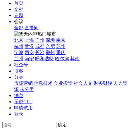
首页
文档
专题
会议
全部
直播间
热门城市
北京
上海
广州
深圳
南京
杭州
武汉
成都
合肥
苏州
宁波
西安
长沙
郑州
重庆
兰州
南宁
呼和浩特
哈尔滨
其他
社企号
博客
分类
市场营销
信息技术
创业投资
社会人文
财务财经
人力资
源
未分类
消息
示说GPT
申请试用
登录
确定