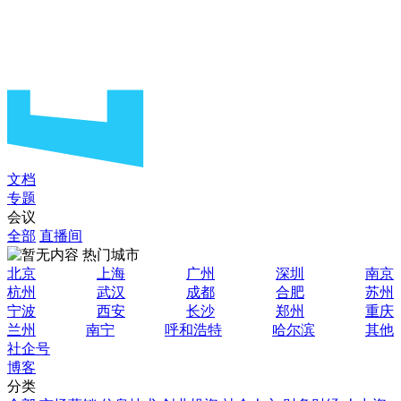
文档
专题
会议
全部
直播间
热门城市
北京
上海
广州
深圳
南京
杭州
武汉
成都
合肥
苏州
宁波
西安
长沙
郑州
重庆
兰州
南宁
呼和浩特
哈尔滨
其他
社企号
博客
分类