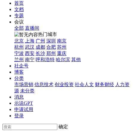
首页
文档
专题
会议
全部
直播间
热门城市
北京
上海
广州
深圳
南京
杭州
武汉
成都
合肥
苏州
宁波
西安
长沙
郑州
重庆
兰州
南宁
呼和浩特
哈尔滨
其他
社企号
博客
分类
市场营销
信息技术
创业投资
社会人文
财务财经
人力资
源
未分类
消息
示说GPT
申请试用
登录
确定