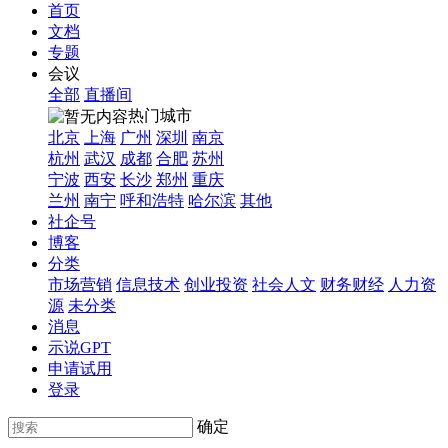
首页
文档
专题
会议
全部
直播间
热门城市
北京
上海
广州
深圳
南京
杭州
武汉
成都
合肥
苏州
宁波
西安
长沙
郑州
重庆
兰州
南宁
呼和浩特
哈尔滨
其他
社企号
博客
分类
市场营销
信息技术
创业投资
社会人文
财务财经
人力资
源
未分类
消息
示说GPT
申请试用
登录
确定