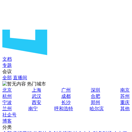
文档
专题
会议
全部
直播间
热门城市
北京
上海
广州
深圳
南京
杭州
武汉
成都
合肥
苏州
宁波
西安
长沙
郑州
重庆
兰州
南宁
呼和浩特
哈尔滨
其他
社企号
博客
分类