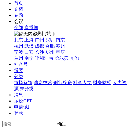
首页
文档
专题
会议
全部
直播间
热门城市
北京
上海
广州
深圳
南京
杭州
武汉
成都
合肥
苏州
宁波
西安
长沙
郑州
重庆
兰州
南宁
呼和浩特
哈尔滨
其他
社企号
博客
分类
市场营销
信息技术
创业投资
社会人文
财务财经
人力资
源
未分类
消息
示说GPT
申请试用
登录
确定