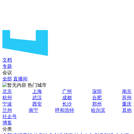
文档
专题
会议
全部
直播间
热门城市
北京
上海
广州
深圳
南京
杭州
武汉
成都
合肥
苏州
宁波
西安
长沙
郑州
重庆
兰州
南宁
呼和浩特
哈尔滨
其他
社企号
博客
分类