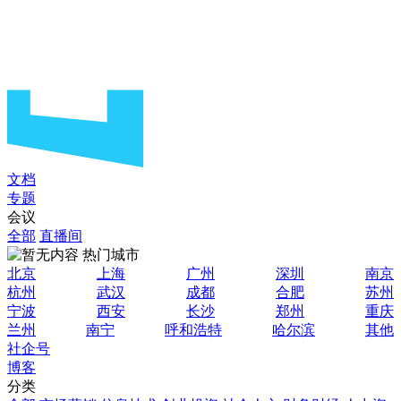
文档
专题
会议
全部
直播间
热门城市
北京
上海
广州
深圳
南京
杭州
武汉
成都
合肥
苏州
宁波
西安
长沙
郑州
重庆
兰州
南宁
呼和浩特
哈尔滨
其他
社企号
博客
分类