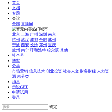
首页
文档
专题
会议
全部
直播间
热门城市
北京
上海
广州
深圳
南京
杭州
武汉
成都
合肥
苏州
宁波
西安
长沙
郑州
重庆
兰州
南宁
呼和浩特
哈尔滨
其他
社企号
博客
分类
市场营销
信息技术
创业投资
社会人文
财务财经
人力资
源
未分类
消息
示说GPT
申请试用
登录
确定