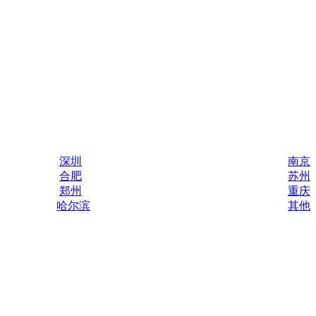
深圳
南京
合肥
苏州
郑州
重庆
哈尔滨
其他