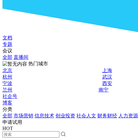
文档
专题
会议
全部
直播间
热门城市
北京
上海
杭州
武汉
宁波
西安
兰州
南宁
社企号
博客
分类
全部
市场营销
信息技术
创业投资
社会人文
财务财经
人力资源
申请试用
HOT