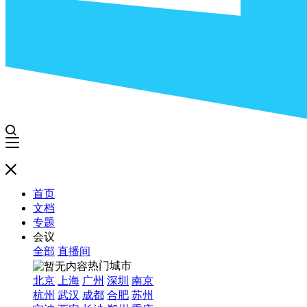
首页
文档
专题
会议
全部
直播间
热门城市
北京
上海
广州
深圳
南京
杭州
武汉
成都
合肥
苏州