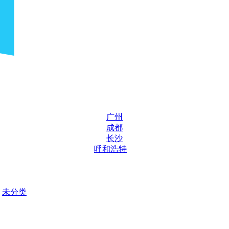
广州
成都
长沙
呼和浩特
未分类