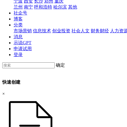
宁波
西安
长沙
郑州
重庆
兰州
南宁
呼和浩特
哈尔滨
其他
社企号
博客
分类
市场营销
信息技术
创业投资
社会人文
财务财经
人力资
消息
示说GPT
申请试用
登录
确定
快速创建
×