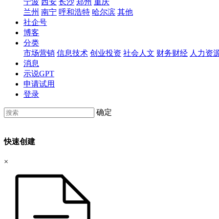
宁波
西安
长沙
郑州
重庆
兰州
南宁
呼和浩特
哈尔滨
其他
社企号
博客
分类
市场营销
信息技术
创业投资
社会人文
财务财经
人力资
消息
示说GPT
申请试用
登录
确定
快速创建
×