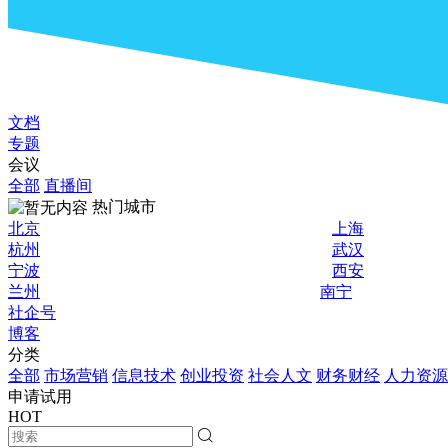
文档
专题
会议
全部
直播间
热门城市
北京
上海
杭州
武汉
宁波
西安
兰州
南宁
社企号
博客
分类
全部
市场营销
信息技术
创业投资
社会人文
财务财经
人力资源
申请试用
HOT