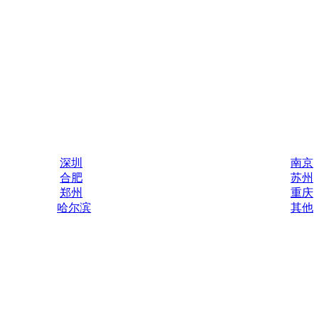
深圳
南京
合肥
苏州
郑州
重庆
哈尔滨
其他