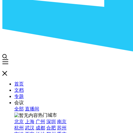
首页
文档
专题
会议
全部
直播间
热门城市
北京
上海
广州
深圳
南京
杭州
武汉
成都
合肥
苏州