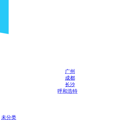
广州
成都
长沙
呼和浩特
未分类