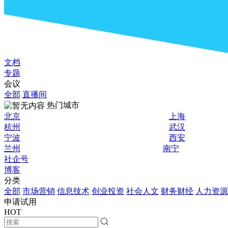
文档
专题
会议
全部
直播间
热门城市
北京
上海
杭州
武汉
宁波
西安
兰州
南宁
社企号
博客
分类
全部
市场营销
信息技术
创业投资
社会人文
财务财经
人力资源
申请试用
HOT