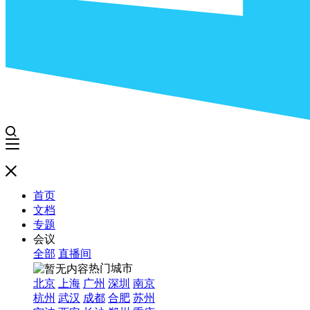
首页
文档
专题
会议
全部
直播间
热门城市
北京
上海
广州
深圳
南京
杭州
武汉
成都
合肥
苏州