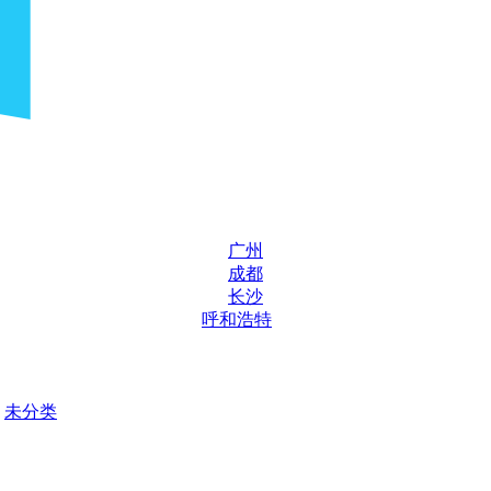
广州
成都
长沙
呼和浩特
未分类