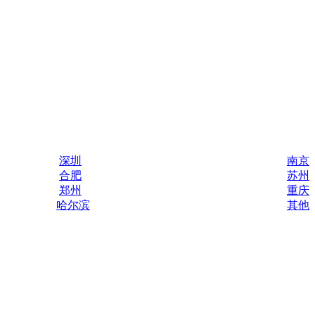
深圳
南京
合肥
苏州
郑州
重庆
哈尔滨
其他