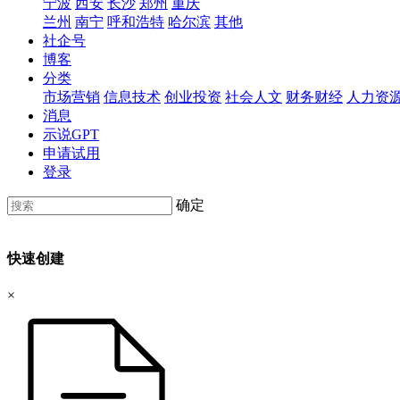
宁波
西安
长沙
郑州
重庆
兰州
南宁
呼和浩特
哈尔滨
其他
社企号
博客
分类
市场营销
信息技术
创业投资
社会人文
财务财经
人力资
消息
示说GPT
申请试用
登录
确定
快速创建
×